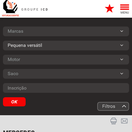
Togg
navi
MENU
Marcas
Marcas
Tipo
Pequena versátil
Motor
Motor
Saco
Saco
Inscrição
OK
Filtros