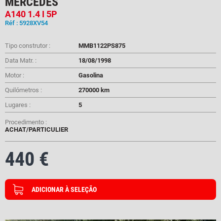
MERCEDES
A140 1.4 I 5P
Réf : 5928XV54
Tipo construtor :
MMB1122PS875
Data Matr. :
18/08/1998
Motor :
Gasolina
Quilómetros :
270000
km
Lugares :
5
Procedimento :
ACHAT/PARTICULIER
440 €
ADICIONAR À SELEÇÃO