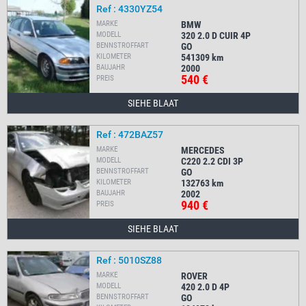
Ref : 4330YZ54
MARKE
BMW
MODELL
320 2.0 D CUIR 4P
BENNSTROFFART
GO
KILOMETER
541309
km
BAUJAHR
2000
540 €
PREIS
SIEHE BLAAT
Ref : 472BAZ57
MARKE
MERCEDES
MODELL
C220 2.2 CDI 3P
BENNSTROFFART
GO
KILOMETER
132763
km
BAUJAHR
2002
940 €
PREIS
SIEHE BLAAT
Ref : 5010SZ88
MARKE
ROVER
MODELL
420 2.0 D 4P
BENNSTROFFART
GO