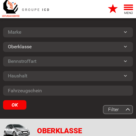
Togg
navi
MENÜ
Marke
Marke
Typ
Oberklasse
Bennstroffart
Bennstroffart
Haushalt
Haushalt
Fahrzeugschein
OK
Filter
OBERKLASSE