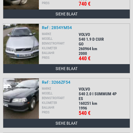
740 €
PREIS
SIEHE BLAAT
Ref : 2854YM54
MARKE
VOLVO
MODELL
S40 1.9 D CUIR
BENNSTROFFART
GO
KILOMETER
260964
km
BAUJAHR
2000
440 €
PREIS
SIEHE BLAAT
Ref : 3266ZF54
MARKE
VOLVO
MODELL
S40 2.0 I SUMMUM 4P
BENNSTROFFART
ES
KILOMETER
160251
km
BAUJAHR
1996
540 €
PREIS
SIEHE BLAAT