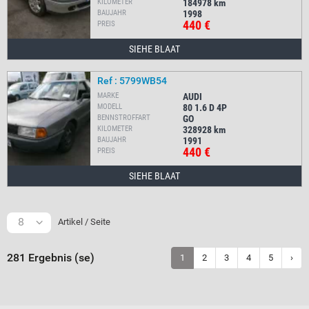
KILOMETER
184978
km
BAUJAHR
1998
440 €
PREIS
SIEHE BLAAT
Ref : 5799WB54
MARKE
AUDI
MODELL
80 1.6 D 4P
BENNSTROFFART
GO
KILOMETER
328928
km
BAUJAHR
1991
440 €
PREIS
SIEHE BLAAT
8
Artikel / Seite
281 Ergebnis (se)
1
2
3
4
5
›