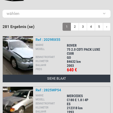
wählen
281 Ergebnis (se)
1
2
3
4
5
›
Ref : 2029RX55
MARKE
ROVER
MODELL
75 2.0 CDTI PACK LUXE
CUIR
BENNSTROFFART
GO
KILOMETER
84632
km
BAUJAHR
2003
640 €
PREIS
SIEHE BLAAT
Ref : 2825WP54
MARKE
MERCEDES
MODELL
C180 E 1.8 I 4P
BENNSTROFFART
ES
KILOMETER
212318
km
BAUJAHR
1993