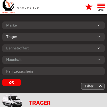
Togg
navi
MENÜ
Marke
Marke
Typ
Trager
Bennstroffart
Bennstroffart
Haushalt
Haushalt
Fahrzeugschein
OK
Filter
TRAGER