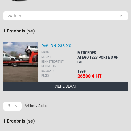
wählen
1 Ergebnis (se)
Ref : DN-236-XC
MARKE
MERCEDES
MODELL
ATEGO 1228 PORTE 3 VH
BENNSTROFFART
GO
KILOMETER
-
BAUJAHR
1999
26500 € HT
PREIS
SIEHE BLAAT
8
Artikel / Seite
1 Ergebnis (se)