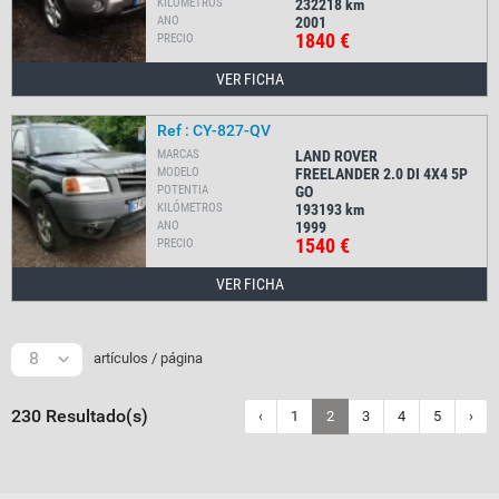
KILÓMETROS
232218
km
ANO
2001
1840 €
PRECIO
VER FICHA
Ref : CY-827-QV
MARCAS
LAND ROVER
MODELO
FREELANDER 2.0 DI 4X4 5P
POTENTIA
GO
KILÓMETROS
193193
km
ANO
1999
1540 €
PRECIO
VER FICHA
8
artículos / página
230 Resultado(s)
‹
1
2
3
4
5
›