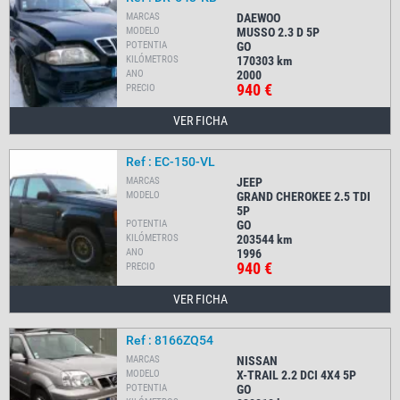
MARCAS
DAEWOO
MODELO
MUSSO 2.3 D 5P
POTENTIA
GO
KILÓMETROS
170303
km
ANO
2000
940 €
PRECIO
VER FICHA
Ref : EC-150-VL
MARCAS
JEEP
MODELO
GRAND CHEROKEE 2.5 TDI
5P
POTENTIA
GO
KILÓMETROS
203544
km
ANO
1996
940 €
PRECIO
VER FICHA
Ref : 8166ZQ54
MARCAS
NISSAN
MODELO
X-TRAIL 2.2 DCI 4X4 5P
POTENTIA
GO