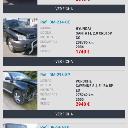
VER FICHA
Ref : DM-214-CE
MARCAS
HYUNDAI
MODELO
SANTA FE 2.0 CRDI 5P
POTENTIA
GO
KILÓMETROS
208795
km
ANO
2006
1740 €
PRECIO
VER FICHA
Ref : DM-293-SP
MARCAS
PORSCHE
MODELO
CAYENNE S 4.5 I BA 5P
POTENTIA
ES
KILÓMETROS
275242
km
ANO
2005
2940 €
PRECIO
VER FICHA
Ref : DR-543-KB