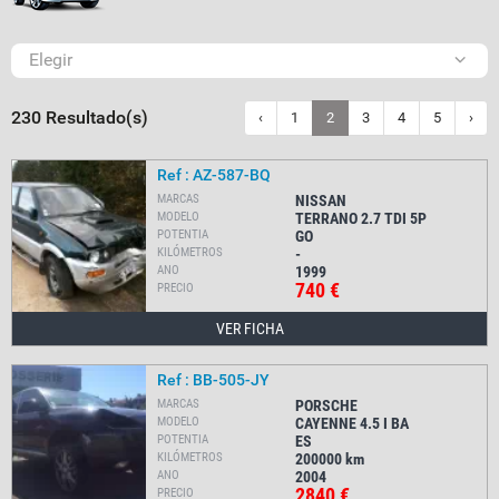
Elegir
230 Resultado(s)
‹
1
2
3
4
5
›
Ref : AZ-587-BQ
MARCAS
NISSAN
MODELO
TERRANO 2.7 TDI 5P
POTENTIA
GO
KILÓMETROS
-
ANO
1999
740 €
PRECIO
VER FICHA
Ref : BB-505-JY
MARCAS
PORSCHE
MODELO
CAYENNE 4.5 I BA
POTENTIA
ES
KILÓMETROS
200000
km
ANO
2004
2840 €
PRECIO