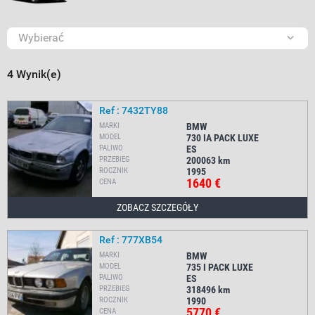
Wybierać
4 Wynik(e)
Ref : 7432TY88
MARKI
BMW
MODEL
730 IA PACK LUXE
PALIWO
ES
PRZEBIEG
200063
km
ROCZNIK
1995
1640 €
CENA
ZOBACZ SZCZEGÓŁY
Ref : 777XB54
MARKI
BMW
MODEL
735 I PACK LUXE
PALIWO
ES
PRZEBIEG
318496
km
ROCZNIK
1990
5770 €
CENA