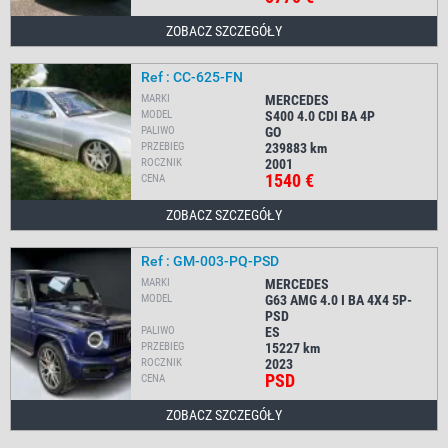
ZOBACZ SZCZEGÓŁY
Ref : CC-625-FN
MARKI
MERCEDES
MODEL
S400 4.0 CDI BA 4P
PALIWO
GO
PRZEBIEG
239883
km
ROCZNIK
2001
1540 €
CENA
ZOBACZ SZCZEGÓŁY
Ref : GM-003-PQ-PSD
MARKI
MERCEDES
MODEL
G63 AMG 4.0 I BA 4X4 5P-
PSD
PALIWO
ES
PRZEBIEG
15227
km
ROCZNIK
2023
PSD
CENA
ZOBACZ SZCZEGÓŁY