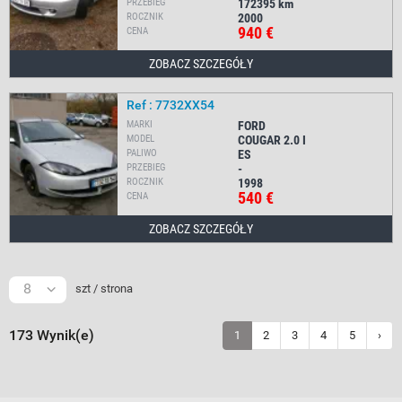
PRZEBIEG
172395
km
ROCZNIK
2000
940 €
CENA
ZOBACZ SZCZEGÓŁY
Ref : 7732XX54
MARKI
FORD
MODEL
COUGAR 2.0 I
PALIWO
ES
PRZEBIEG
-
ROCZNIK
1998
540 €
CENA
ZOBACZ SZCZEGÓŁY
8
szt / strona
173 Wynik(e)
1
2
3
4
5
›