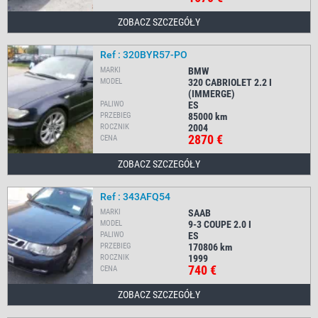
ZOBACZ SZCZEGÓŁY
Ref : 320BYR57-PO
MARKI
BMW
MODEL
320 CABRIOLET 2.2 I
(IMMERGE)
PALIWO
ES
PRZEBIEG
85000
km
ROCZNIK
2004
2870 €
CENA
ZOBACZ SZCZEGÓŁY
Ref : 343AFQ54
MARKI
SAAB
MODEL
9-3 COUPE 2.0 I
PALIWO
ES
PRZEBIEG
170806
km
ROCZNIK
1999
740 €
CENA
ZOBACZ SZCZEGÓŁY