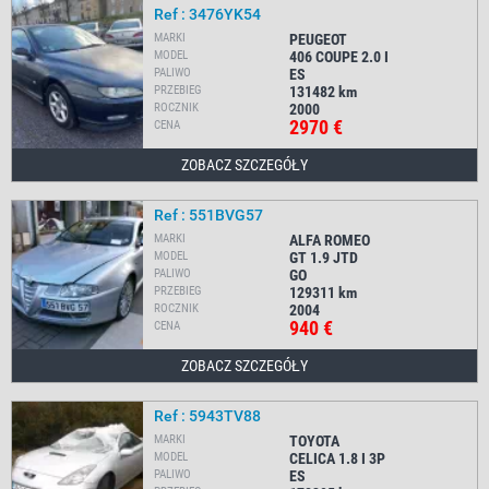
Ref : 3476YK54
MARKI
PEUGEOT
MODEL
406 COUPE 2.0 I
PALIWO
ES
PRZEBIEG
131482
km
ROCZNIK
2000
2970 €
CENA
ZOBACZ SZCZEGÓŁY
Ref : 551BVG57
MARKI
ALFA ROMEO
MODEL
GT 1.9 JTD
PALIWO
GO
PRZEBIEG
129311
km
ROCZNIK
2004
940 €
CENA
ZOBACZ SZCZEGÓŁY
Ref : 5943TV88
MARKI
TOYOTA
MODEL
CELICA 1.8 I 3P
PALIWO
ES