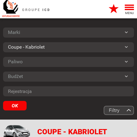
Togg
navi
MENU
Marki
Marki
Typy
Coupe - Kabriolet
Paliwo
Paliwo
Budżet
Budżet
Rejestracja
OK
Filtry
COUPE - KABRIOLET