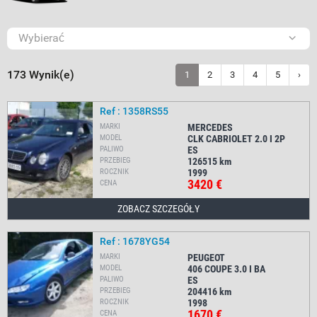
Wybierać
173 Wynik(e)
1
2
3
4
5
›
Ref : 1358RS55
MARKI
MERCEDES
MODEL
CLK CABRIOLET 2.0 I 2P
PALIWO
ES
PRZEBIEG
126515
km
ROCZNIK
1999
3420 €
CENA
ZOBACZ SZCZEGÓŁY
Ref : 1678YG54
MARKI
PEUGEOT
MODEL
406 COUPE 3.0 I BA
PALIWO
ES
PRZEBIEG
204416
km
ROCZNIK
1998
1670 €
CENA