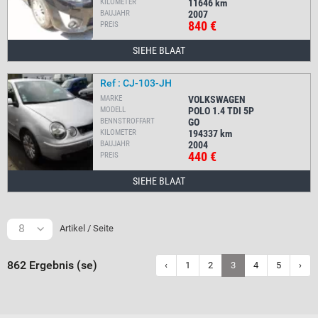
KILOMETER
11646
km
BAUJAHR
2007
840 €
PREIS
SIEHE BLAAT
Ref : CJ-103-JH
MARKE
VOLKSWAGEN
MODELL
POLO 1.4 TDI 5P
BENNSTROFFART
GO
KILOMETER
194337
km
BAUJAHR
2004
440 €
PREIS
SIEHE BLAAT
8
Artikel / Seite
862 Ergebnis (se)
‹
1
2
3
4
5
›