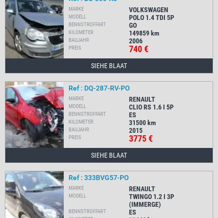
MARKE
VOLKSWAGEN
MODELL
POLO 1.4 TDI 5P
BENNSTROFFART
GO
KILOMETER
149859
km
BAUJAHR
2006
740 €
PREIS
SIEHE BLAAT
Ref : DQ-287-RV-PO
MARKE
RENAULT
MODELL
CLIO RS 1.6 I 5P
BENNSTROFFART
ES
KILOMETER
31500
km
BAUJAHR
2015
3775 €
PREIS
SIEHE BLAAT
Ref : 333BVG57-PO
MARKE
RENAULT
MODELL
TWINGO 1.2 I 3P
(IMMERGE)
BENNSTROFFART
ES