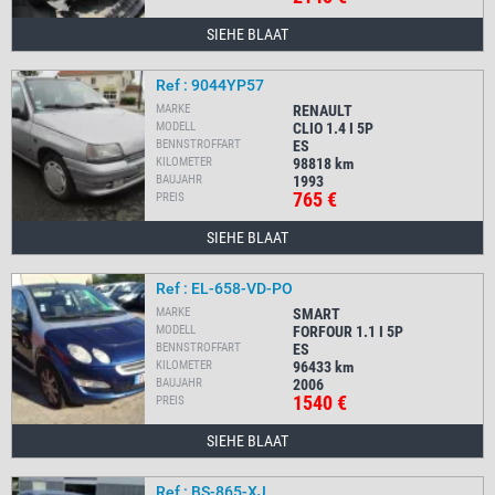
SIEHE BLAAT
Ref : 9044YP57
MARKE
RENAULT
MODELL
CLIO 1.4 I 5P
BENNSTROFFART
ES
KILOMETER
98818
km
BAUJAHR
1993
765 €
PREIS
SIEHE BLAAT
Ref : EL-658-VD-PO
MARKE
SMART
MODELL
FORFOUR 1.1 I 5P
BENNSTROFFART
ES
KILOMETER
96433
km
BAUJAHR
2006
1540 €
PREIS
SIEHE BLAAT
Ref : BS-865-XJ