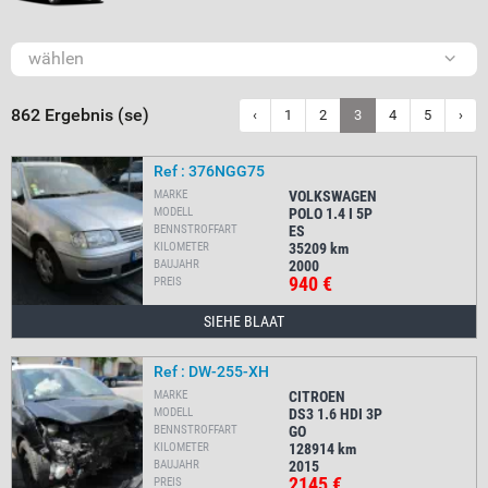
wählen
862 Ergebnis (se)
‹
1
2
3
4
5
›
Ref : 376NGG75
MARKE
VOLKSWAGEN
MODELL
POLO 1.4 I 5P
BENNSTROFFART
ES
KILOMETER
35209
km
BAUJAHR
2000
940 €
PREIS
SIEHE BLAAT
Ref : DW-255-XH
MARKE
CITROEN
MODELL
DS3 1.6 HDI 3P
BENNSTROFFART
GO
KILOMETER
128914
km
BAUJAHR
2015
2145 €
PREIS