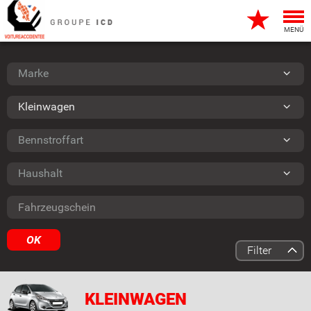
Togg
navi
MENÜ
Marke
Marke
Typ
Kleinwagen
Bennstroffart
Bennstroffart
Haushalt
Haushalt
Fahrzeugschein
OK
Filter
KLEINWAGEN