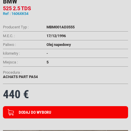
BMW
525 2.5 TDS
Ref : 1606XK54
Producent Typ :
MBM001AD3555
M.E.C. :
17/12/1996
Paliwo :
Olej napedowy
kilometry :
-
Miejsca :
5
Procedura :
ACHATS PART PA54
440 €
DODAJ DO WYBORU